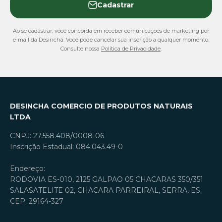
Cadastrar
Ao se cadastrar, você concorda em receber comunicações de marketing por
e-mail da Desinchá. Você pode cancelar sua inscrição a qualquer momento.
Consulte nossa
Política de Privacidade
.
DESINCHA COMERCIO DE PRODUTOS NATURAIS
LTDA
CNPJ: 27.558.408/0008-06
Inscrição Estadual: 084.043.49-0
Endereço:
RODOVIA ES-010, 2125 GALPAO 05 CHACARAS 350/351
SALASATELITE 02, CHACARA PARREIRAL, SERRA, ES.
CEP: 29164-327