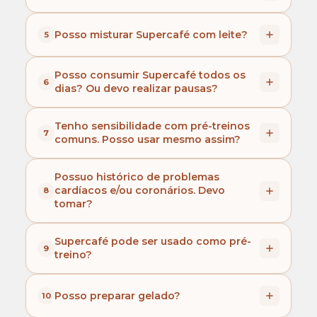
ingredientes, sem intervir em pico insulinico.
lactantes e crianças.
Recomendamos consumo apenas de acordo
Posso misturar Supercafé com leite?
5
com o modo de preparo, para garantir o sabor
e funcionalidade desejada.
Sim. Mas também recomendamos consumi-lo
Posso consumir Supercafé todos os
6
com diluição em água.
dias? Ou devo realizar pausas?
O Supercafé é um suplemento alimentar e não
Tenho sensibilidade com pré-treinos
7
tem nenhuma relação com medicamentos, não
comuns. Posso usar mesmo assim?
é necessário realizar pausas no consumo,
podendo ser de uso diário e contínuo para
Recomendamos que converse com seu
Possuo histórico de problemas
manutenção da saúde.
médico ou nutricionista.
cardíacos e/ou coronários. Devo
8
tomar?
Neste caso, devido às propriedades
Supercafé pode ser usado como pré-
9
estimulantes do produto, não recomendamos
treino?
o uso.
Sim, por conter suplementos voltados para
Posso preparar gelado?
10
aumento de resistência física, energia e foco,