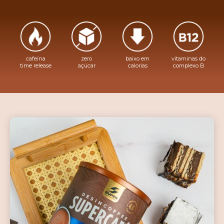
cafeína
zero
baixo em
vitaminas do
time release
açúcar
calorias
complexo B