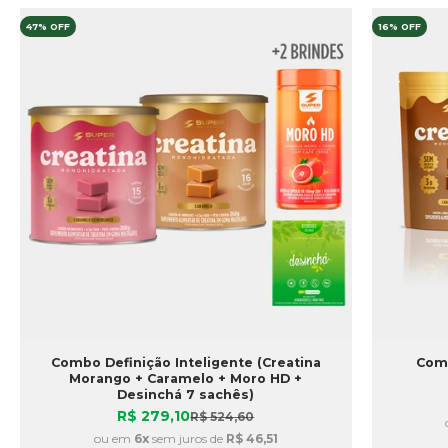
47% OFF
16% OFF
Combo Definição Inteligente (Creatina
Comb
Morango + Caramelo + Moro HD +
Desinchá 7 sachês)
Preço promocional
R$ 279,10
Preço normal
R$ 524,60
ou em
6x
sem juros de
R$ 46,51