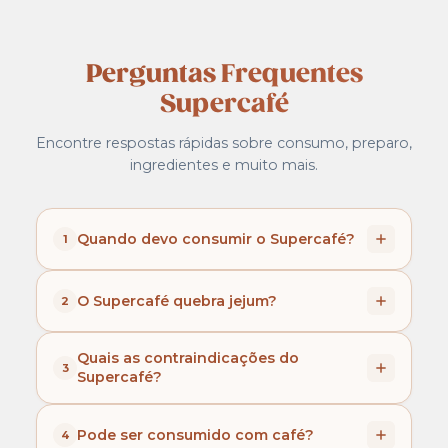
Perguntas Frequentes
Supercafé
Encontre respostas rápidas sobre consumo, preparo,
ingredientes e muito mais.
Quando devo consumir o Supercafé?
1
Consumir até 2 vezes ao dia, ou conforme
O Supercafé quebra jejum?
2
orientação profissional.
Sim, embora o Supercafé seja baixo em calorias,
Quais as contraindicações do
3
há um aporte nutricional que interfere no jejum.
Supercafé?
Contudo, é uma forma interessante de quebrar
jejum devido aos benefícios de seus
Supercafé é contra indicado para gestantes,
Pode ser consumido com café?
4