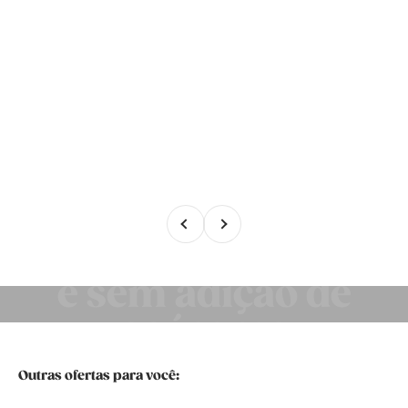
Anterior
Próximo
ALTA CREMOSIDADE
Adoçado com stévia
e sem adição de
açúcares
Outras ofertas para você: