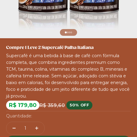
Ir para item 1
Ir para item 2
Ir para item 3
Ir para item 4
Compre 1 Leve 2 Supercafé Palha Italiana
Supercafé é uma bebida à base de café com fórmula
completa, que combina ingredientes premium como
TCM, taurina, colina, vitaminas do complexo B, minerais e
cafeína time release. Sem açúcar, adoçado com stévia e
baixo em calorias, foi desenvolvido para entregar energia,
foco e praticidade de um jeito diferente de tudo que você
já provou.
Preço promocional
R$ 179,80
Preço normal
R$ 359,60
50% OFF
Quantidade: