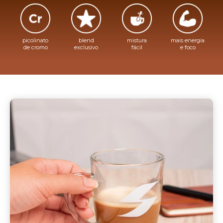
picolinato
blend
mistura
mais energia
de cromo
exclusivo
fácil
e foco