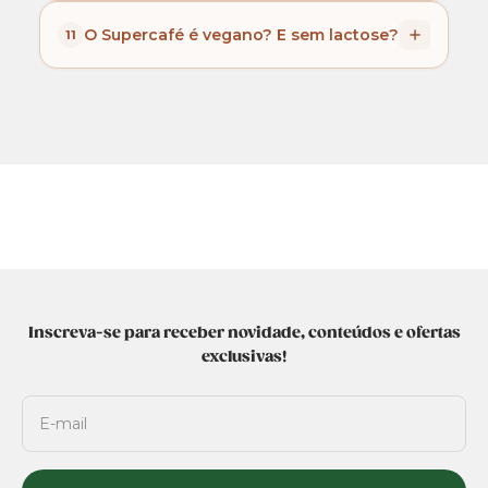
pode ser usado como pré-treino.
Sim, o Supercafé solubiliza e mantém um
Recomendamos no mínimo 30 minutos antes
O Supercafé é vegano? E sem lactose?
11
ótimo sabor mesmo em água fria.
da atividade física.
Não. Alguns ingredientes podem conter traços
de leite.
Inscreva-se para receber novidade, conteúdos e ofertas
exclusivas!
E-mail