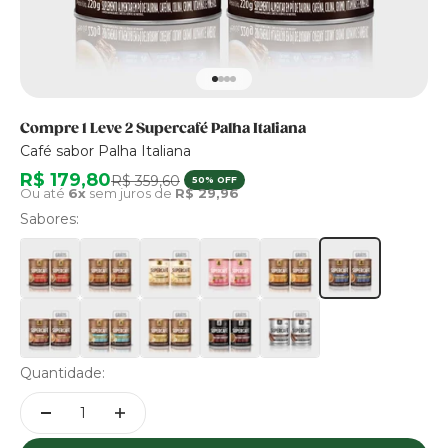
Ir para item 1
Ir para item 2
Ir para item 3
Ir para item 4
Compre 1 Leve 2 Supercafé Palha Italiana
Café sabor Palha Italiana
Preço promocional
R$ 179,80
Preço normal
R$ 359,60
50% OFF
Ou até
6x
sem juros de
R$ 29,96
Sabores:
Quantidade: