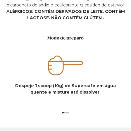
bicarbonato de sódio e edulcorante glicosídeo de esteviol.
ALÉRGICOS: CONTÉM DERIVADOS DE LEITE. CONTÉM
LACTOSE. NÃO CONTÉM GLÚTEN .
Modo de preparo
Despeje 1 scoop (10g) de Supercafé em água
quente e misture até dissolver.
Ir para item 1
Ir para item 2
Ir para item 3
Ir para item 4